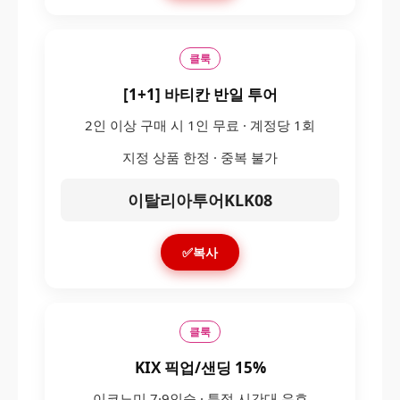
클룩
[1+1] 바티칸 반일 투어
2인 이상 구매 시 1인 무료 · 계정당 1회
지정 상품 한정 · 중복 불가
이탈리아투어KLK08
✅복사
클룩
KIX 픽업/샌딩 15%
이코노미 7·9인승 · 특정 시간대 유효